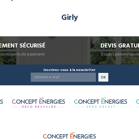
Girly
EMENT SÉCURISÉ
DEVIS GRATU
nos moyens de paiement
Études personnalisé
Inscrivez-vous à la newsletter
OK