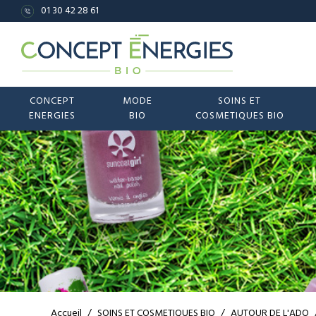
01 30 42 28 61
CONCEPT
MODE
SOINS ET
ENERGIES
BIO
COSMETIQUES BIO
Accueil
/
SOINS ET COSMETIQUES BIO
/
AUTOUR DE L'ADO