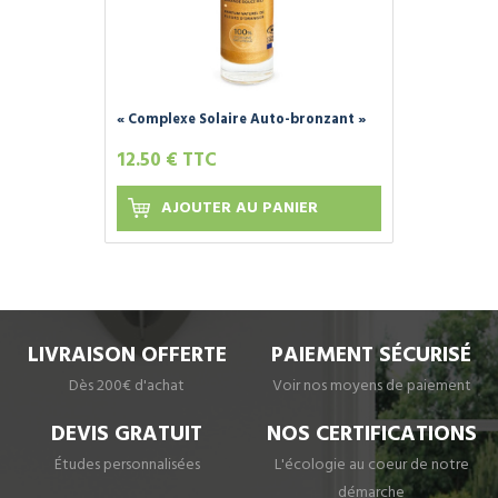
« Complexe Solaire Auto-bronzant »
Naturel et Bio - FLEURANCE NATURE -
12.50 € TTC
AJOUTER AU PANIER
LIVRAISON OFFERTE
PAIEMENT SÉCURISÉ
Dès 200€ d'achat
Voir nos moyens de paiement
DEVIS GRATUIT
NOS CERTIFICATIONS
Études personnalisées
L'écologie au coeur de notre
démarche