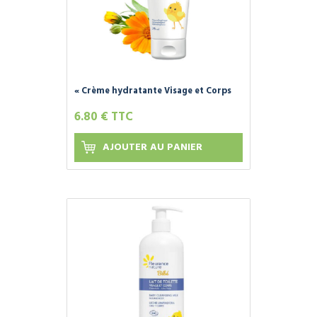
« Crème hydratante Visage et Corps
pour Bébé » Naturel et Bio -
6.80 € TTC
FLEURANCE NATURE -
AJOUTER AU PANIER