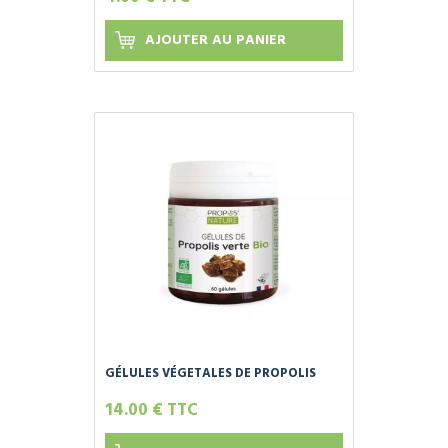
AJOUTER AU PANIER
GÉLULES VÉGETALES DE PROPOLIS
VERTE BIO - IMMUNITE - 60 OU 120
14.00 € TTC
GELULES