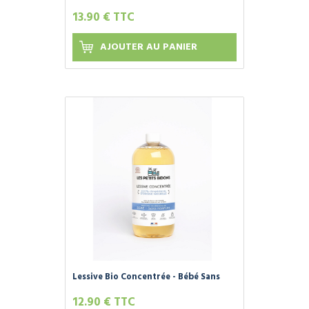
NOURRISSANT » 100% Naturel et Bio -
13.90 € TTC
CAPITAINE COSMETIQUES -
AJOUTER AU PANIER
Lessive Bio Concentrée - Bébé Sans
Parfum - 1 Litre - Les Petits Bidons
12.90 € TTC