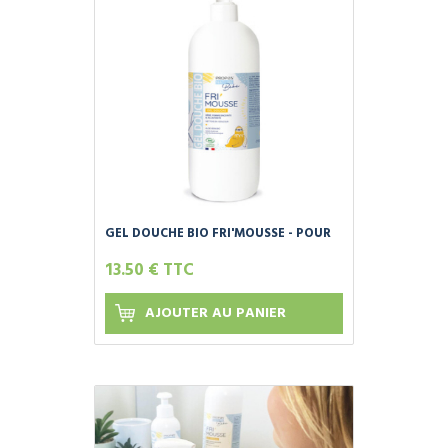
GEL DOUCHE BIO FRI'MOUSSE - POUR
BÉBÉS, ENFANTS, FEMMES ENCEINTES -
13.50 € TTC
200ML
AJOUTER AU PANIER