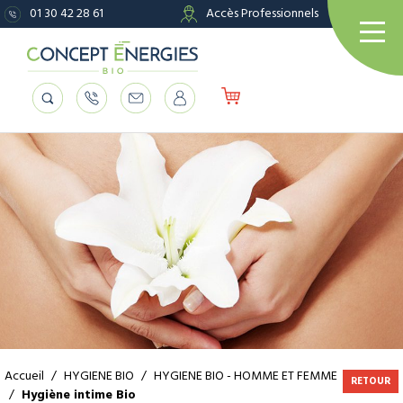
01 30 42 28 61
Accès Professionnels
Accueil
/
HYGIENE BIO
/
HYGIENE BIO - HOMME ET FEMME
RETOUR
/
Hygiène intime Bio