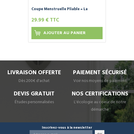
Coupe Menstruelle Pliable « La
WEEK'UP » - Grande Taille
29.99 € TTC
AJOUTER AU PANIER
LIVRAISON OFFERTE
PAIEMENT SÉCURISÉ
Dès 200€ d'achat
Voir nos moyens de paiement
DEVIS GRATUIT
NOS CERTIFICATIONS
Études personnalisées
L'écologie au coeur de notre
démarche
Inscrivez-vous à la newsletter